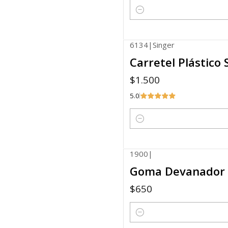
Cantidad
6134
|
Singer
Carretel Plástico
$1.500
5.0
Cantidad
1900
|
Goma Devanador
$650
Cantidad