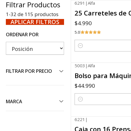
Filtrar Productos
6291
|
Alfa
25 Carreteles de 
1-32 de 115 productos
APLICAR FILTROS
$4.990
5.0
ORDENAR POR
Cantidad
5003
|
Alfa
FILTRAR POR PRECIO
Bolso para Máquin
$44.990
MARCA
Cantidad
6221
|
-0%
Caja con 16 Pren