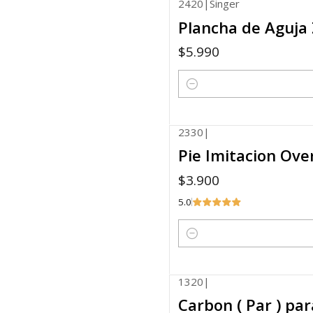
2420
|
Singer
Plancha de Aguja 
$5.990
Cantidad
2330
|
Pie Imitacion Over
$3.900
5.0
Cantidad
1320
|
Carbon ( Par ) pa