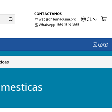
CONTÁCTANOS
CL
web@chilemaquina.pro
WhatsApp 56945494865
ticas
omesticas