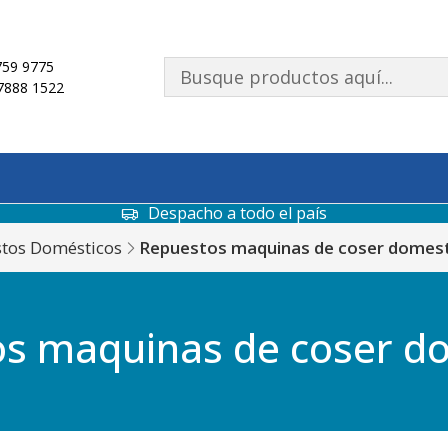
59 9775
7888 1522
Despacho a todo el país
tos Domésticos
Repuestos maquinas de coser domes
s maquinas de coser d