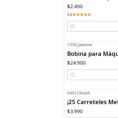
$2.490
5.0
Cantidad
1356
|
Janome
Bobina para Máq
$24.900
Cantidad
6492
|
Reach
¡25 Carreteles Me
$3.990