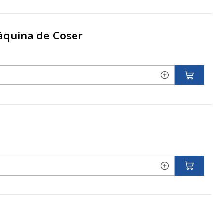
áquina de Coser
l