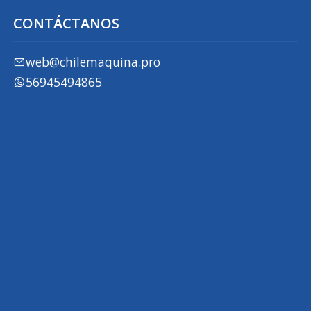
CONTÁCTANOS
web@chilemaquina.pro
56945494865