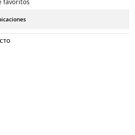
e favoritos
bicaciones
UCTO