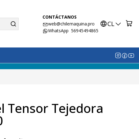
CONTÁCTANOS
CL
web@chilemaquina.pro
WhatsApp 56945494865
l Tensor Tejedora
0