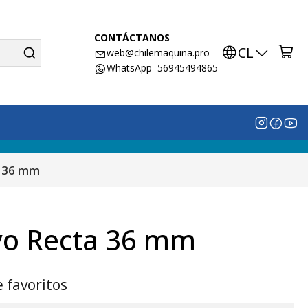
CONTÁCTANOS
CL
web@chilemaquina.pro
WhatsApp 56945494865
a 36 mm
vo Recta 36 mm
e favoritos