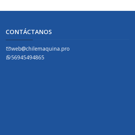
CONTÁCTANOS
web@chilemaquina.pro
56945494865