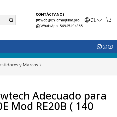
CONTÁCTANOS
CL
web@chilemaquina.pro
WhatsApp 56945494865
astidores y Marcos
ewtech Adecuado para
E Mod RE20B ( 140