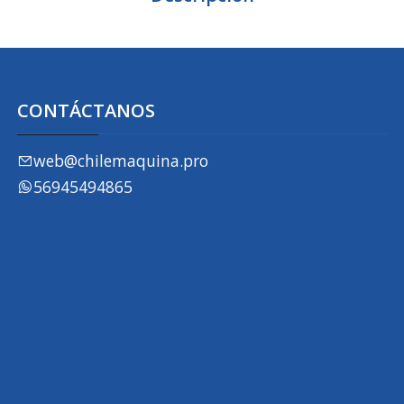
CONTÁCTANOS
web@chilemaquina.pro
56945494865