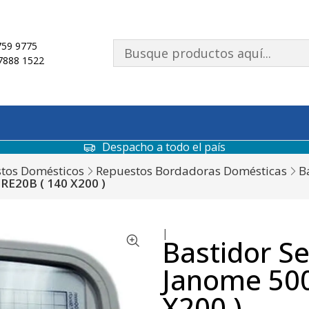
59 9775
7888 1522
Despacho a todo el país
tos Domésticos
Repuestos Bordadoras Domésticas
B
RE20B ( 140 X200 )
|
Bastidor S
Janome 500
X200 )