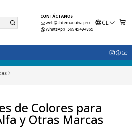
CONTÁCTANOS
CL
web@chilemaquina.pro
WhatsApp 56945494865
cas
es de Colores para
lfa y Otras Marcas