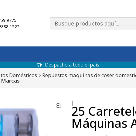
59 9775
7888 1522
Despacho a todo el país
tos Domésticos
Repuestos maquinas de coser domesti
s Marcas
|
25 Carretel
Máquinas A