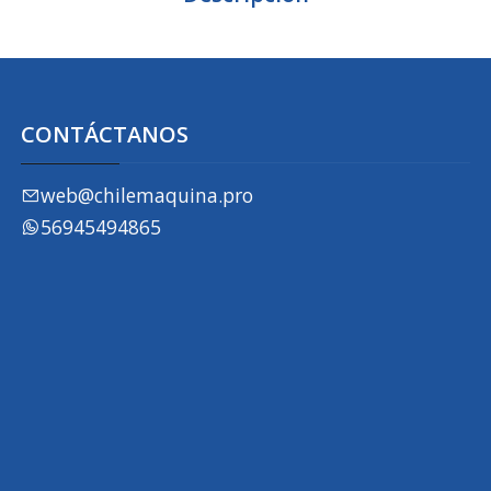
CONTÁCTANOS
web@chilemaquina.pro
56945494865