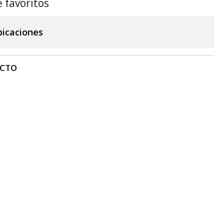
e favoritos
bicaciones
UCTO