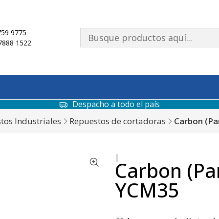
59 9775
7888 1522
Despacho a todo el país
tos Industriales
Repuestos de cortadoras
Carbon (P
|
Carbon (Pa
YCM35