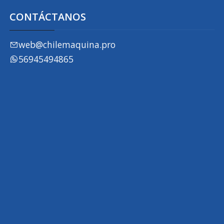
CONTÁCTANOS
web@chilemaquina.pro
56945494865