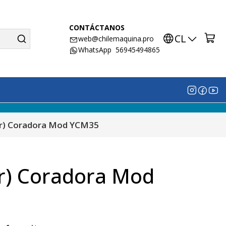
CONTÁCTANOS
CL
web@chilemaquina.pro
WhatsApp 56945494865
ar) Coradora Mod YCM35
r) Coradora Mod