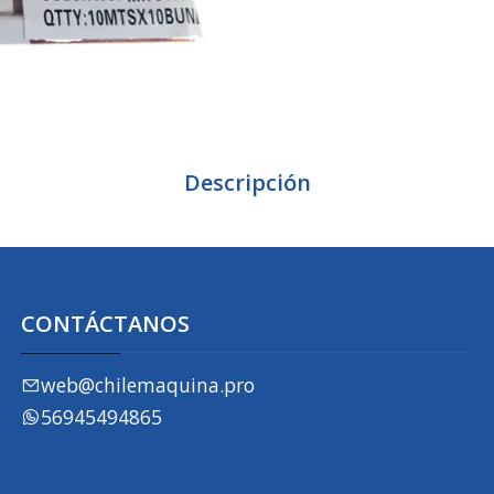
Descripción
CONTÁCTANOS
web@chilemaquina.pro
56945494865