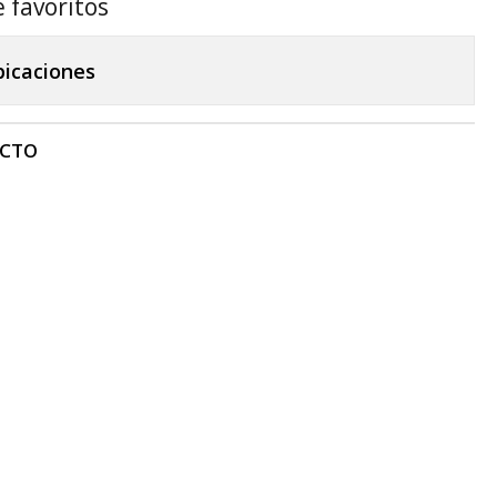
e favoritos
bicaciones
UCTO