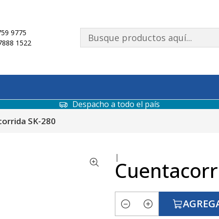
59 9775
7888 1522
Despacho a todo el país
orrida SK-280
|
Cuentacorr
AGREGA
Cantidad