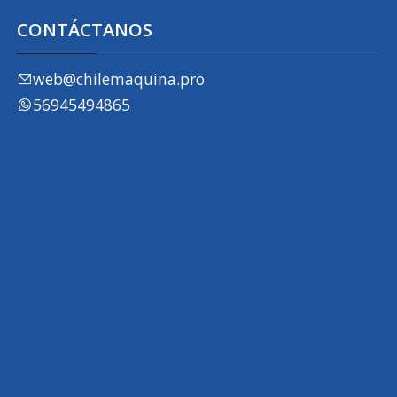
CONTÁCTANOS
web@chilemaquina.pro
56945494865