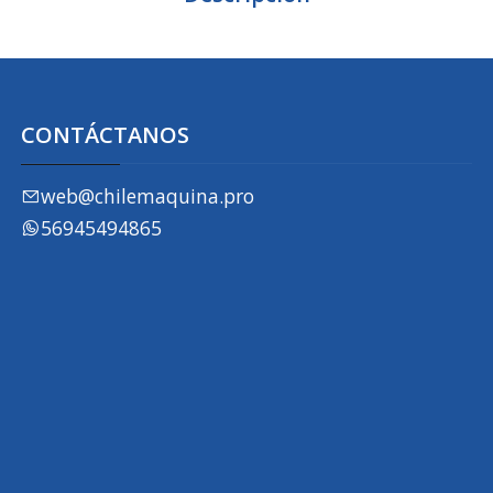
CONTÁCTANOS
web@chilemaquina.pro
56945494865