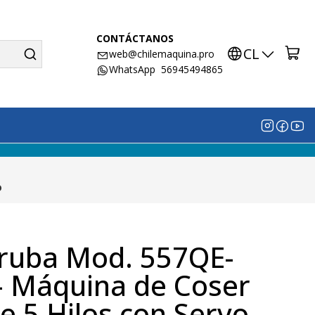
CONTÁCTANOS
CL
web@chilemaquina.pro
WhatsApp 56945494865
o
iruba Mod. 557QE-
 Máquina de Coser
de 5 Hilos con Servo