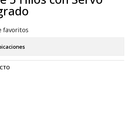
grado
e favoritos
bicaciones
UCTO