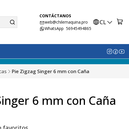
CONTÁCTANOS
CL
web@chilemaquina.pro
WhatsApp 56945494865
cas
Pie Zigzag Singer 6 mm con Caña
 Singer 6 mm con Caña
e favoritos