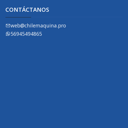
CONTÁCTANOS
web@chilemaquina.pro
56945494865