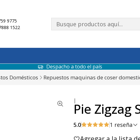
59 9775
7888 1522
Despacho a todo el país
tos Domésticos
Repuestos maquinas de coser domesti
|
Pie Zigzag
5.0
1 reseña
Agregar a la lista d