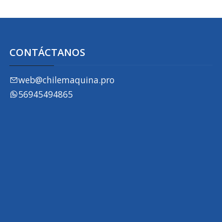
CONTÁCTANOS
web@chilemaquina.pro
56945494865