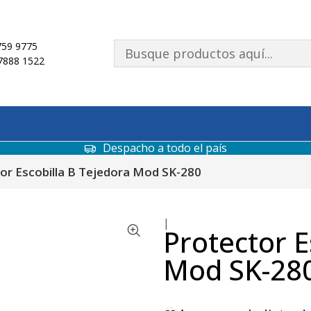
59 9775
7888 1522
Despacho a todo el país
or Escobilla B Tejedora Mod SK-280
|
Protector E
Mod SK-28