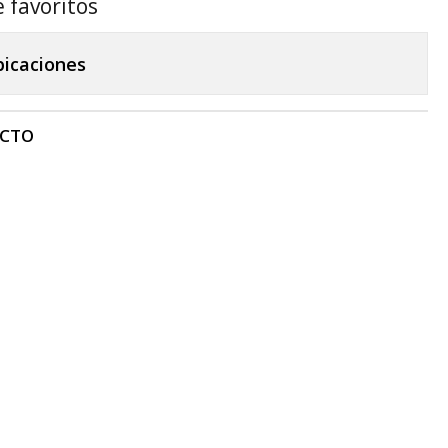
e favoritos
bicaciones
UCTO