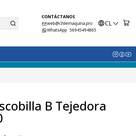
CONTÁCTANOS
CL
web@chilemaquina.pro
WhatsApp 56945494865
scobilla B Tejedora
0