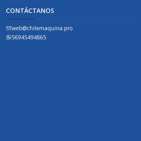
CONTÁCTANOS
web@chilemaquina.pro
56945494865