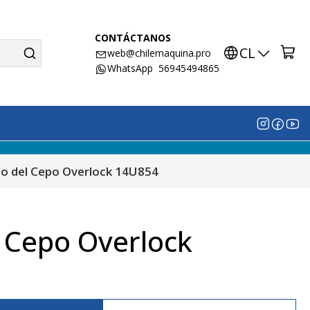
CONTÁCTANOS
CL
web@chilemaquina.pro
WhatsApp 56945494865
llo del Cepo Overlock 14U854
l Cepo Overlock