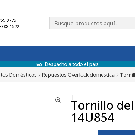
59 9775
7888 1522
Despacho a todo el país
tos Domésticos
Repuestos Overlock domestica
Torni
|
Tornillo de
14U854