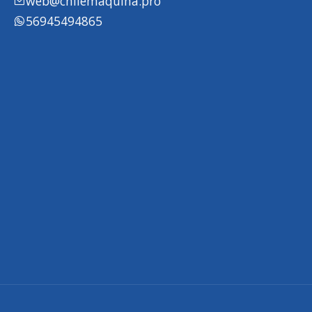
web@chilemaquina.pro
56945494865