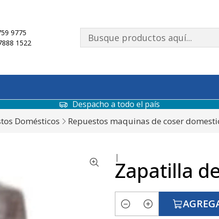
59 9775
7888 1522
Despacho a todo el país
tos Domésticos
Repuestos maquinas de coser domesti
|
Zapatilla d
AGREGA
Cantidad