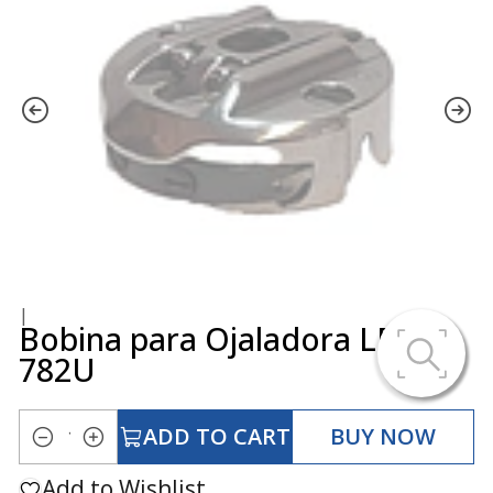
|
Bobina para Ojaladora LBH-
782U
ADD TO CART
BUY NOW
Quantity
Add to Wishlist