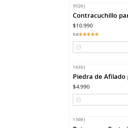
9526
|
Contracuchillo pa
$10.990
5.0
Quantity
1636
|
Piedra de Afilado
$4.990
Quantity
1568
|