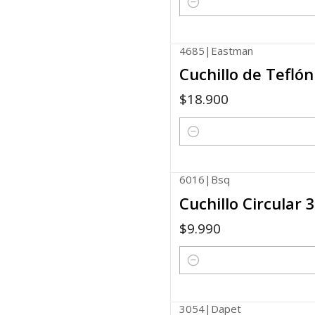
Quantity
4685
|
Eastman
Cuchillo de Tefló
$18.900
Quantity
6016
|
Bsq
Cuchillo Circular
$9.990
Quantity
3054
|
Dapet