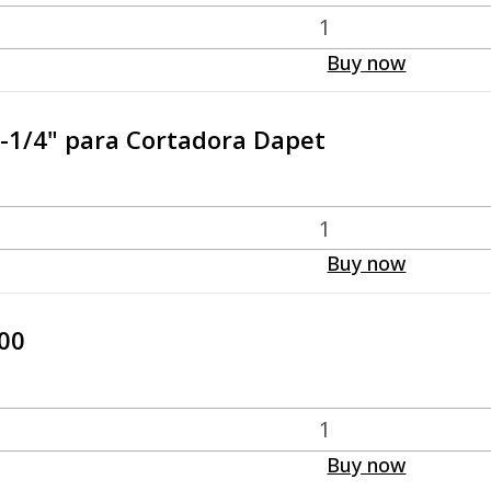
Buy now
 5-1/4" para Cortadora Dapet
Buy now
100
Buy now