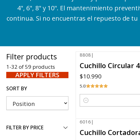
4", 6", 8" y 10". El mantenimiento preven
continua. Si no encuentras el repuesto de t
Filter products
8808
|
Cuchillo Circular
1-32 of 59 products
APPLY FILTERS
$10.990
5.0
SORT BY
Quantity
6016
|
Not available
FILTER BY PRICE
Cuchillo Cortado