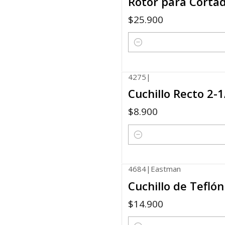
Rotor para Corta
$25.900
Quantity
4275
|
Cuchillo Recto 2-
$8.900
Quantity
4684
|
Eastman
Cuchillo de Tefló
$14.900