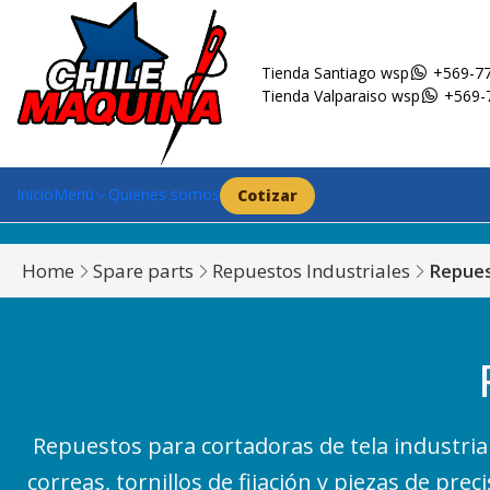
Tienda Santiago wsp
+569-77
Tienda Valparaiso wsp
+569-
Inicio
Menú
Quienes somos
Cotizar
Home
Spare parts
Repuestos Industriales
Repues
Repuestos para cortadoras de tela industriale
correas, tornillos de fijación y piezas de p