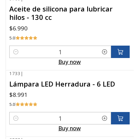
Aceite de silicona para lubricar
hilos - 130 cc
$6.990
5.0
Quantity
Buy now
1733
|
Lámpara LED Herradura - 6 LED
$8.991
5.0
Quantity
Buy now