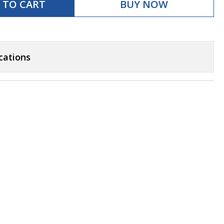
 TO CART
BUY NOW
cations