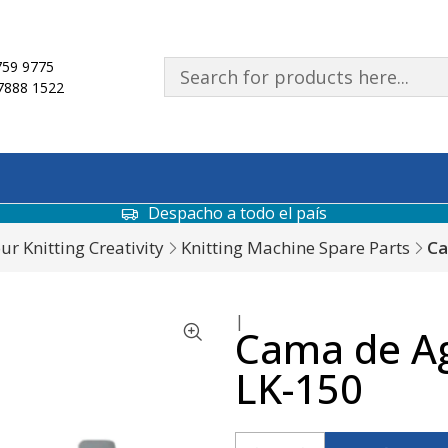
59 9775
7888 1522
Despacho a todo el país
r Knitting Creativity
Knitting Machine Spare Parts
Ca
|
Cama de Ag
LK-150