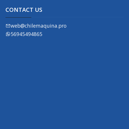
CONTACT US
web@chilemaquina.pro
56945494865