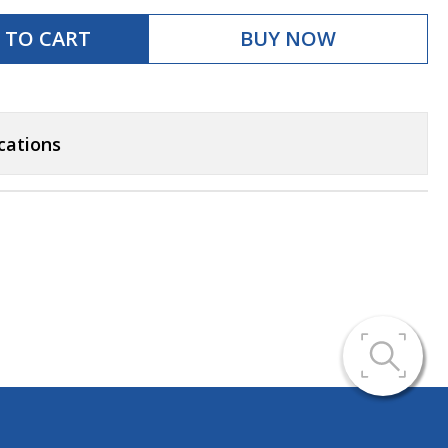
 TO CART
BUY NOW
cations