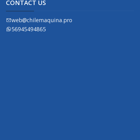
CONTACT US
web@chilemaquina.pro
56945494865