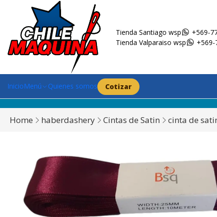
Tienda Santiago wsp
+569-77
Tienda Valparaiso wsp
+569-
Inicio
Menú
Quienes somos
Cotizar
Home
haberdashery
Cintas de Satin
cinta de sat