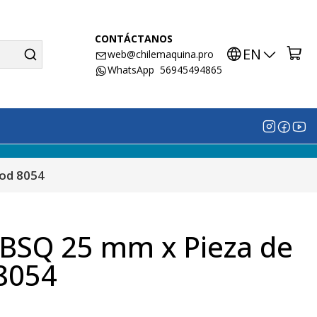
CONTÁCTANOS
EN
web@chilemaquina.pro
WhatsApp 56945494865
Cod 8054
n BSQ 25 mm x Pieza de
8054