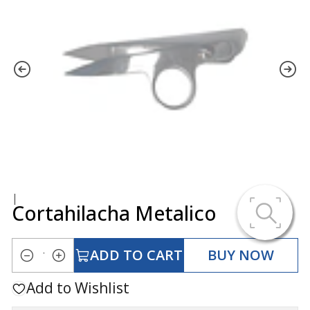
|
Cortahilacha Metalico
ADD TO CART
BUY NOW
Quantity
Add to Wishlist