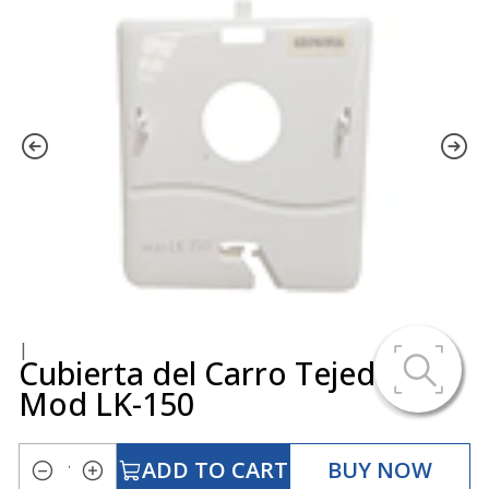
|
Cubierta del Carro Tejedora
Mod LK-150
ADD TO CART
BUY NOW
Quantity