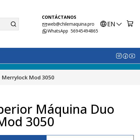
CONTÁCTANOS
EN
web@chilemaquina.pro
WhatsApp 56945494865
o Merrylock Mod 3050
uperior Máquina Duo
 Mod 3050