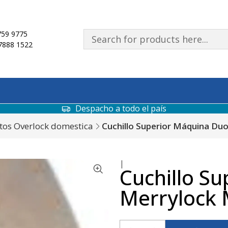
59 9775
7888 1522
Despacho a todo el país
tos Overlock domestica
Cuchillo Superior Máquina Du
|
Cuchillo S
Merrylock