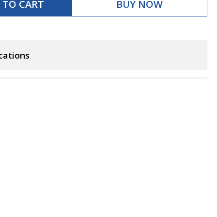
 TO CART
BUY NOW
cations