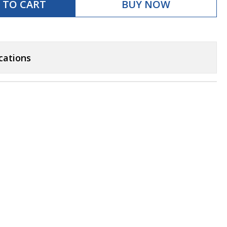
 TO CART
BUY NOW
cations