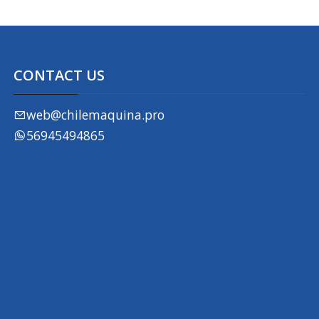
CONTACT US
web@chilemaquina.pro
56945494865