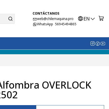
CONTÁCTANOS
EN
web@chilemaquina.pro
WhatsApp 56945494865
 Alfombra OVERLOCK
2502