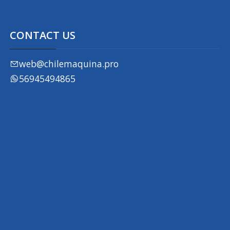
CONTACT US
web@chilemaquina.pro
56945494865