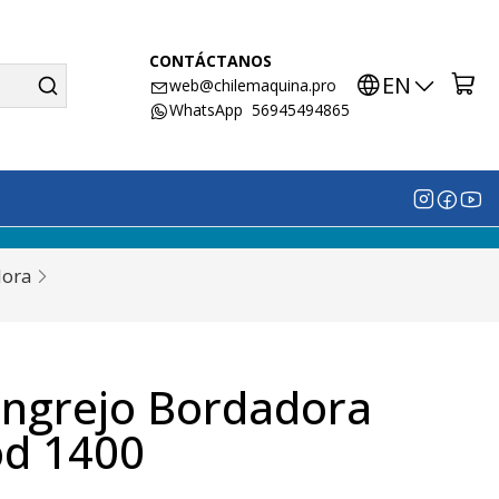
CONTÁCTANOS
EN
web@chilemaquina.pro
WhatsApp 56945494865
dora
angrejo Bordadora
od 1400