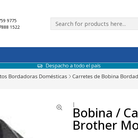
59 9775
7888 1522
Despacho a todo el país
tos Bordadoras Domésticas
Carretes de Bobina Borda
|
Bobina / C
Brother M