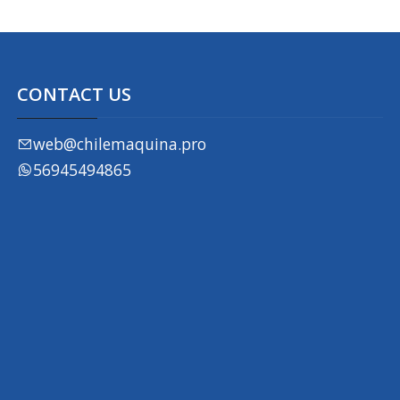
CONTACT US
web@chilemaquina.pro
56945494865