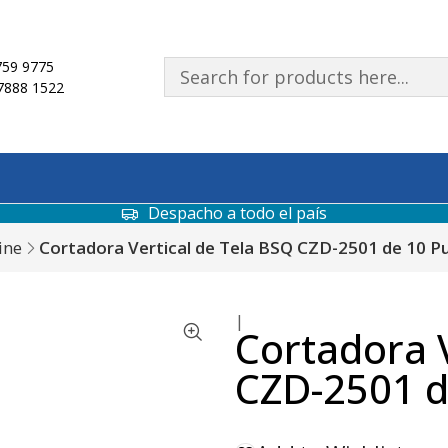
59 9775
7888 1522
Despacho a todo el país
ine
Cortadora Vertical de Tela BSQ CZD-2501 de 10 P
|
Cortadora V
CZD-2501 d