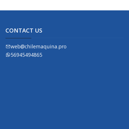
CONTACT US
web@chilemaquina.pro
56945494865