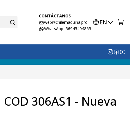
CONTÁCTANOS
EN
web@chilemaquina.pro
WhatsApp 56945494865
r. COD 306AS1 - Nueva