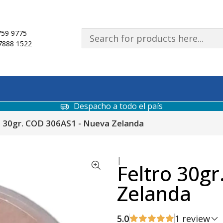
59 9775
7888 1522
Despacho a todo el país
o 30gr. COD 306AS1 - Nueva Zelanda
|
Feltro 30g
Zelanda
5.0
1 review