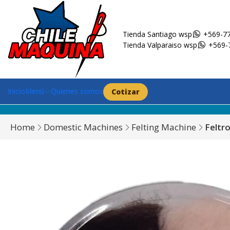
Tienda Santiago wsp
+569-77
Tienda Valparaiso wsp
+569-
Inicio
Menú
Quienes somos
Cotizar
Home
Domestic Machines
Felting Machine
Feltr