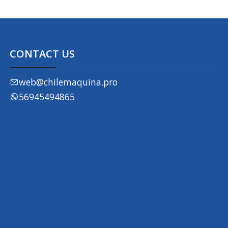
CONTACT US
web@chilemaquina.pro
56945494865