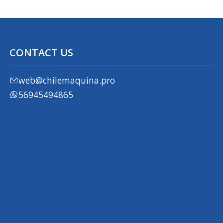
CONTACT US
web@chilemaquina.pro
56945494865