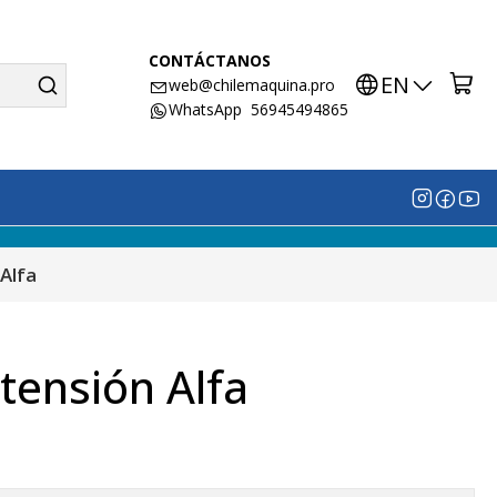
CONTÁCTANOS
EN
web@chilemaquina.pro
WhatsApp 56945494865
 Alfa
tensión Alfa